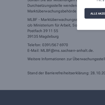
1 lit.
Durchsetzungsstelle wenden. Die Durchsetzun
Marktüberwachungsbehörde wenden:
ALLE AKZ
MLBF - Marktüberwachungsstelle der Länder fü
c/o Ministerium für Arbeit, Soziales, Gesund
Postfach 39 11 55
39135 Magdeburg
Telefon: 0391/567 6970
E-​Mail: MLBF@ms.sachsen-​anhalt.de.
Weitere Informationen zur Überwachungsstell
Stand der Barrierefreiheitserklärung: 28.10.2