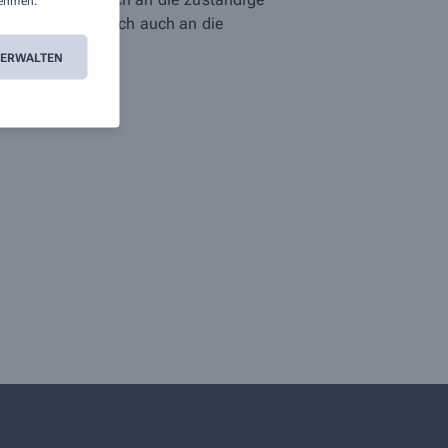
ehmen.
n. Sie können sich auch an die
VERWALTEN