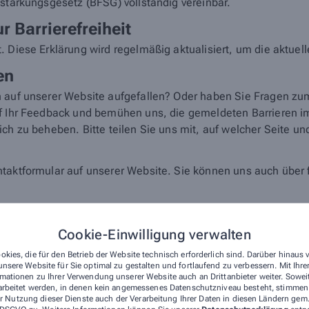
sstärkungsgesetz (BFSG) vollständig vereinbar.
r Barrierefreiheit
. Diese Erklärung wird regelmäßig aktualisiert, um die aktuel
en
n auf unserer Website aufgefallen? Oder haben Sie Fragen zu
auf Ihr Feedback und bemühen uns, die gemeldeten Barrieren 
ch zu beheben. Bitte teilen Sie uns mit, auf welcher Seite un
ntaktformular auf unserer Website. Sie können uns auch übe
line.de
Cookie-Einwilligung verwalten
okies, die für den Betrieb der Website technisch erforderlich sind. Darüber hinaus
hweinfurt
nsere Website für Sie optimal zu gestalten und fortlaufend zu verbessern. Mit Ih
mationen zu Ihrer Verwendung unserer Website auch an Drittanbieter weiter. Sowei
d Marktüberwachungsbehörde
arbeitet werden, in denen kein angemessenes Datenschutzniveau besteht, stimmen S
r Nutzung dieser Dienste auch der Verarbeitung Ihrer Daten in diesen Ländern gem.
r Barrierefreiheit keine zufriedenstellenden Antworten erhalt